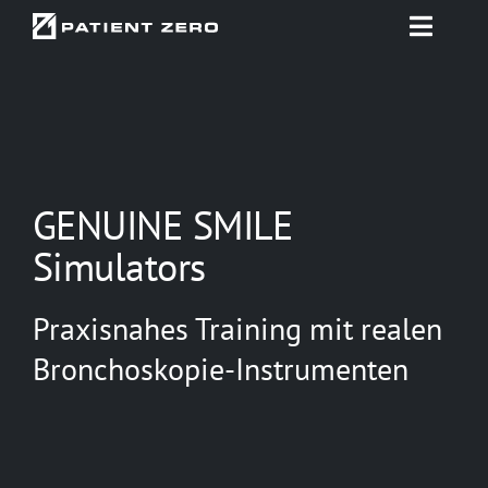
Zum
Toggle
Inhalt
Naviga
springen
Startseite
Projekte
GENUINE SMILE
Beratung & Konzept
Simulators
Technologien
Praxisnahes Training mit realen
Bronchoskopie-Instrumenten
Use Cases
Über uns