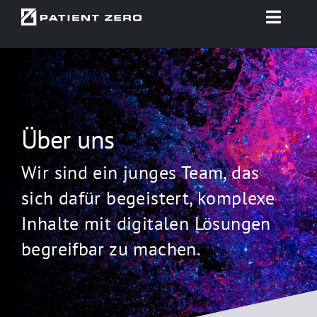
Zum
Toggle
Inhalt
Naviga
springen
Startseite
Projekte
Über uns
Beratung & Konzept
Wir sind ein junges Team, das
Technologien
sich dafür begeistert, komplexe
Inhalte mit digitalen Lösungen
Use Cases
begreifbar zu machen.
Über uns