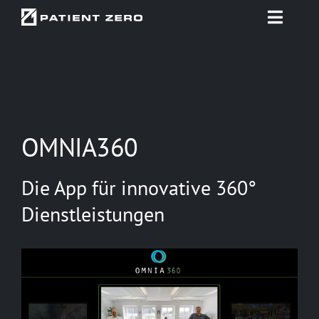
Zum
Toggle
Inhalt
Naviga
springen
Startseite
Projekte
OMNIA360
Beratung & Konzept
Die App für innovative 360°
Technologien
Dienstleistungen
Use Cases
Über uns