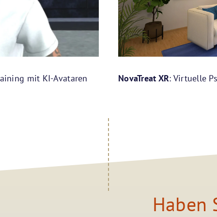
Training mit KI-Avataren
NovaTreat XR
: Virtuelle 
Haben S