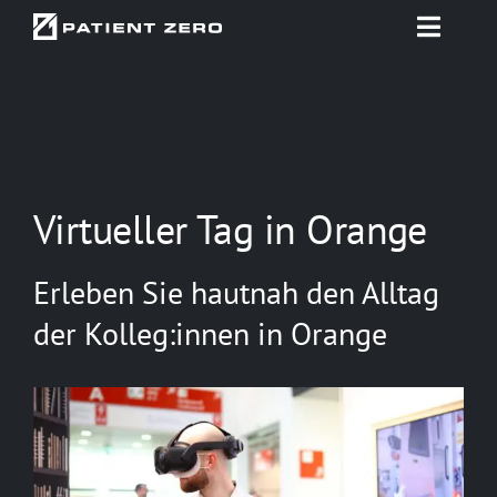
Zum
Toggle
Inhalt
Naviga
springen
Startseite
Projekte
Virtueller Tag in Orange
Beratung & Konzept
Erleben Sie hautnah den Alltag
Technologien
der Kolleg:innen in Orange
Use Cases
Über uns