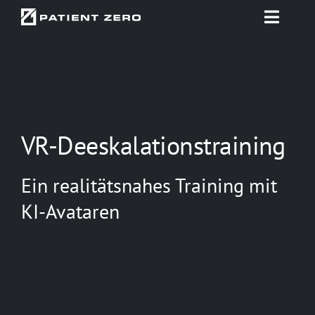
Zum
Toggle
Inhalt
Naviga
springen
Startseite
Projekte
VR-Deeskalationstraining
Beratung & Konzept
Ein realitätsnahes Training mit
Technologien
KI-Avataren
Use Cases
Über uns